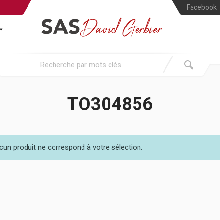
Facebook
TO304856
cun produit ne correspond à votre sélection.