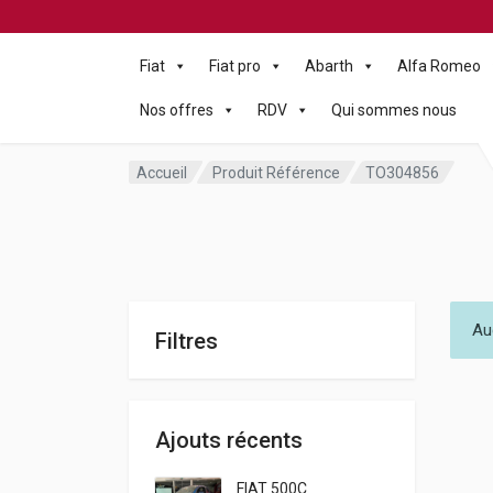
Fiat
Fiat pro
Abarth
Alfa Romeo
Nos offres
RDV
Qui sommes nous
Accueil
Produit Référence
TO304856
Au
Filtres
Ajouts récents
FIAT 500C