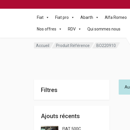
Fiat
Fiat pro
Abarth
Alfa Romeo
Nos offres
RDV
Qui sommes nous
Accueil
Produit Référence
BO220910
Au
Filtres
Ajouts récents
FIAT 500C