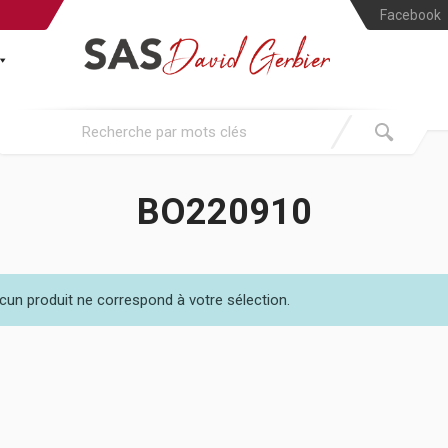
Facebook
BO220910
cun produit ne correspond à votre sélection.