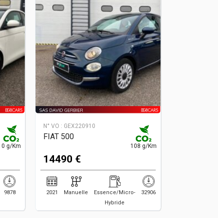
N° VO :
GEX220910
FIAT 500
0 g/Km
108 g/Km
14490 €
9878
2021
Manuelle
Essence/Micro-
32906
Hybride