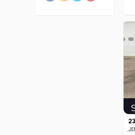
23
N° 
JE