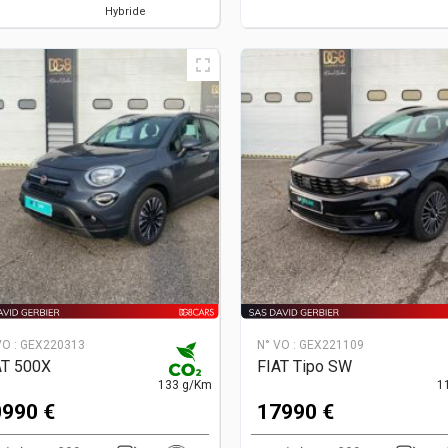
Hybride
VO :
GEX220313
N° VO :
GEX221109
AT 500X
FIAT Tipo SW
133 g/Km
1
990 €
17990 €