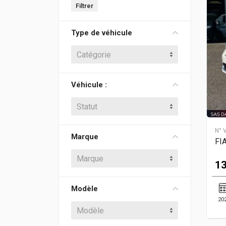
Prix min
Prix max
Filtrer
Type de véhicule
Catégorie
Véhicule :
Statut
N° 
Marque
FI
Marque
13
Modèle
20
Modèle