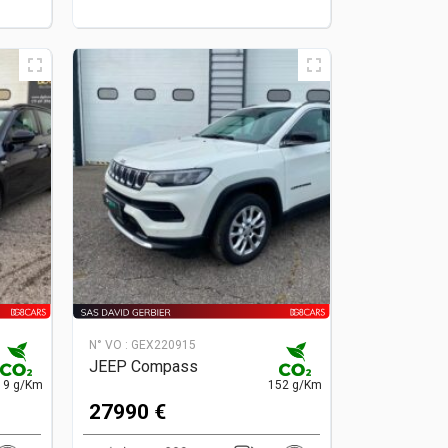
N° VO :
GEX220915
JEEP Compass
19 g/Km
152 g/Km
27990 €