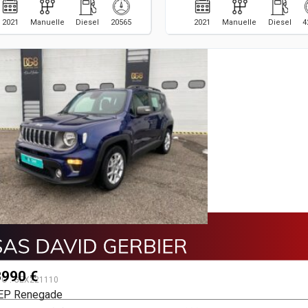
2021
Manuelle
Diesel
20565
2021
Manuelle
Diesel
4
990 €
VO :
GEX221110
EP Renegade