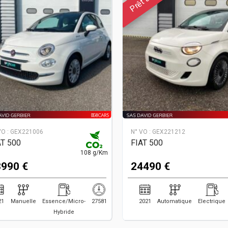
VO :
GEX221006
N° VO :
GEX221212
AT 500
FIAT 500
108 g/Km
990 €
24490 €
21
Manuelle
Essence/Micro-
27581
2021
Automatique
Electrique
Hybride