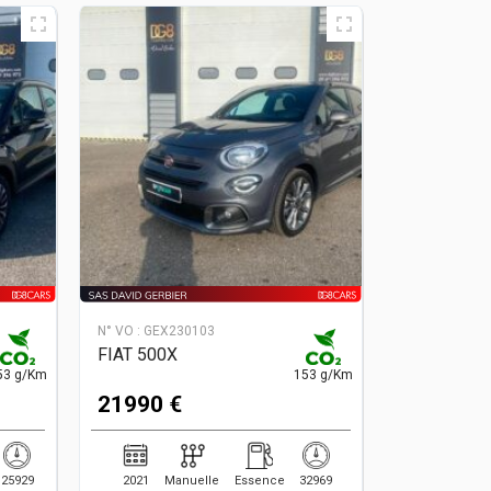
N° VO :
GEX230103
FIAT 500X
53 g/Km
153 g/Km
21990 €
25929
2021
Manuelle
Essence
32969