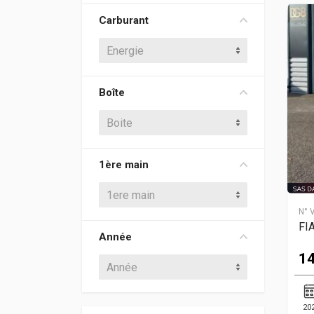
Carburant
Energie
Boîte
Boite
1ère main
1ere main
N° 
FI
Année
14
Année
20