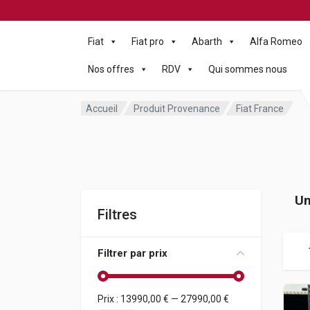
Fiat
Fiat pro
Abarth
Alfa Romeo
Nos offres
RDV
Qui sommes nous
Accueil
Produit Provenance
Fiat France
Un
Filtres
Filtrer par prix
Prix :
13990,00 €
—
27990,00 €