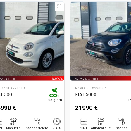
VO :
GEX221013
N° VO :
GEX230104
AT 500
FIAT 500X
108 g/Km
1
990 €
21990 €
21
Manuelle
Essence/Micro-
25697
2021
Automatique
Essence