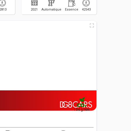
2813
2021
Automatique
Essence
42543
134 g/Km