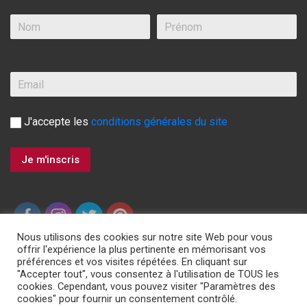
J'accepte les
conditions générales du site
Nous utilisons des cookies sur notre site Web pour vous
offrir l'expérience la plus pertinente en mémorisant vos
préférences et vos visites répétées. En cliquant sur
"Accepter tout", vous consentez à l'utilisation de TOUS les
ASSISTANCE 24H/24 7J/7, 00 800 3428 0000
cookies. Cependant, vous pouvez visiter "Paramètres des
cookies" pour fournir un consentement contrôlé.