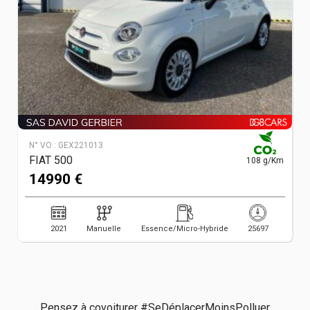
N° VO :
GEX221013
FIAT 500
108 g/Km
14990 €
2021
Manuelle
Essence/Micro-Hybride
25697
Pensez à covoiturer #SeDéplacerMoinsPolluer