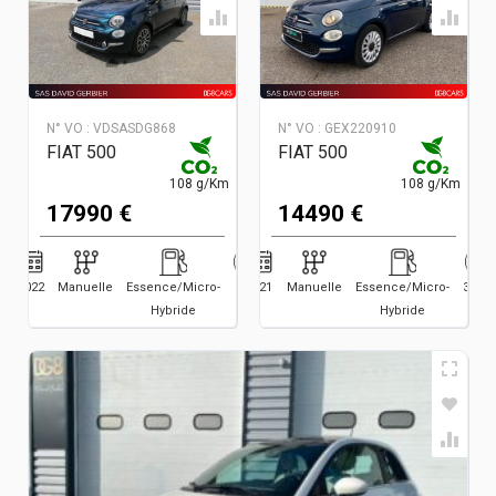
N° VO :
VDSASDG868
N° VO :
GEX220910
FIAT 500
FIAT 500
108 g/Km
108 g/Km
17990 €
14490 €
2022
Manuelle
Essence/Micro-
6200
2021
Manuelle
Essence/Micro-
32906
Hybride
Hybride