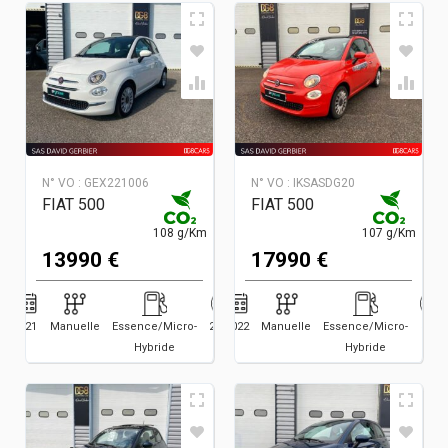
N° VO :
GEX221006
N° VO :
IKSASDG20
FIAT 500
FIAT 500
108 g/Km
107 g/Km
13990 €
17990 €
2021
Manuelle
Essence/Micro-
27581
2022
Manuelle
Essence/Micro-
3500
Hybride
Hybride