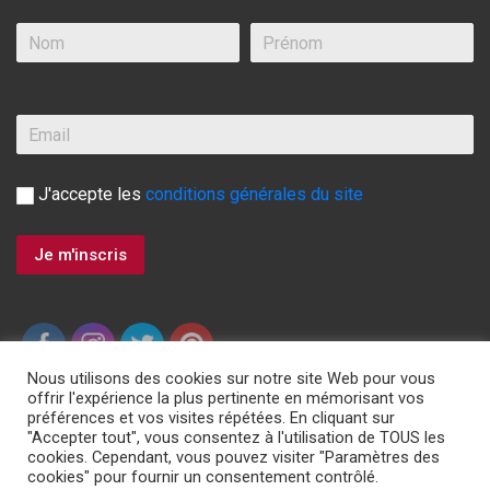
J'accepte les
conditions générales du site
Nous utilisons des cookies sur notre site Web pour vous
offrir l'expérience la plus pertinente en mémorisant vos
préférences et vos visites répétées. En cliquant sur
"Accepter tout", vous consentez à l'utilisation de TOUS les
ASSISTANCE 24H/24 7J/7, 00 800 3428 0000
cookies. Cependant, vous pouvez visiter "Paramètres des
cookies" pour fournir un consentement contrôlé.