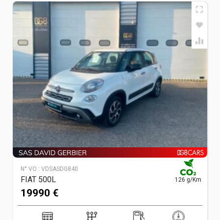
N° VO :
VDSASDG840
FIAT 500L
126 g/Km
19990 €