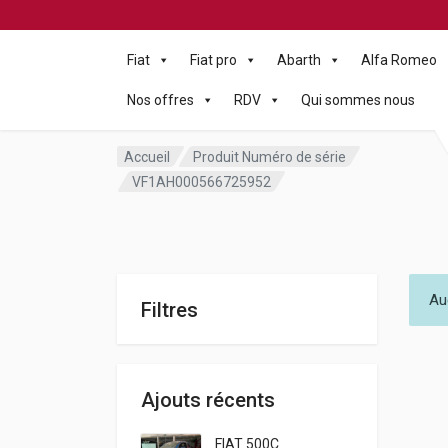
Fiat
Fiat pro
Abarth
Alfa Romeo
Nos offres
RDV
Qui sommes nous
Accueil
Produit Numéro de série
VF1AH000566725952
Au
Filtres
Ajouts récents
FIAT 500C