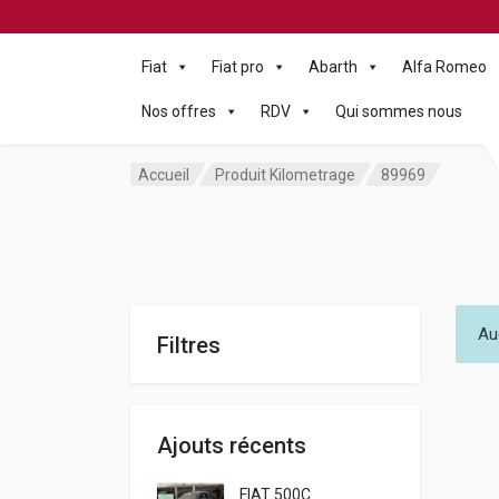
Fiat
Fiat pro
Abarth
Alfa Romeo
Nos offres
RDV
Qui sommes nous
Accueil
Produit Kilometrage
89969
Au
Filtres
Ajouts récents
FIAT 500C