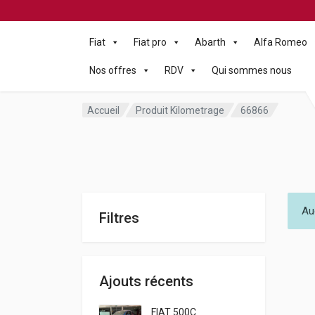
Fiat
Fiat pro
Abarth
Alfa Romeo
Nos offres
RDV
Qui sommes nous
Accueil
Produit Kilometrage
66866
Au
Filtres
Ajouts récents
FIAT 500C