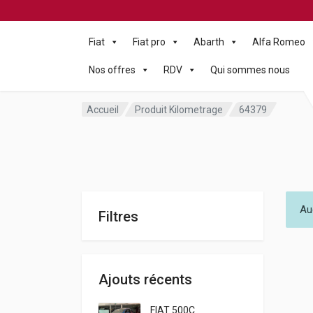
Fiat
Fiat pro
Abarth
Alfa Romeo
Nos offres
RDV
Qui sommes nous
Accueil
Produit Kilometrage
64379
Au
Filtres
Ajouts récents
FIAT 500C