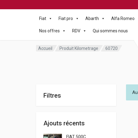
Fiat
Fiat pro
Abarth
Alfa Romeo
Nos offres
RDV
Qui sommes nous
Accueil
Produit Kilometrage
60720
Au
Filtres
Ajouts récents
FIAT 500C