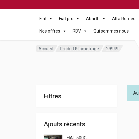
Fiat
Fiat pro
Abarth
Alfa Romeo
Nos offres
RDV
Qui sommes nous
Accueil
Produit Kilometrage
29949
Au
Filtres
Ajouts récents
FIAT 500C