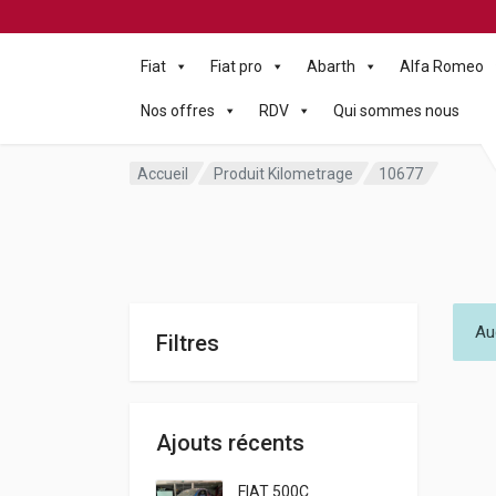
Fiat
Fiat pro
Abarth
Alfa Romeo
Nos offres
RDV
Qui sommes nous
Accueil
Produit Kilometrage
10677
Au
Filtres
Ajouts récents
FIAT 500C