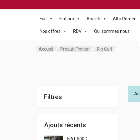
Fiat
Fiat pro
Abarth
Alfa Romeo
Nos offres
RDV
Qui sommes nous
Accueil
Produit Finition
Rip Curl
Au
Filtres
Ajouts récents
FIAT 500C