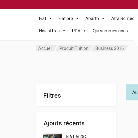
Fiat
Fiat pro
Abarth
Alfa Romeo
Nos offres
RDV
Qui sommes nous
Accueil
Produit Finition
Business 2016
Au
Filtres
Ajouts récents
FIAT 500C