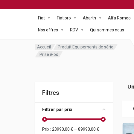
Fiat
Fiat pro
Abarth
Alfa Romeo
Nos offres
RDV
Qui sommes nous
Accueil
Produit Equipements de série
Prise iPod
Un
Filtres
Filtrer par prix
Prix :
23990,00 €
—
89990,00 €