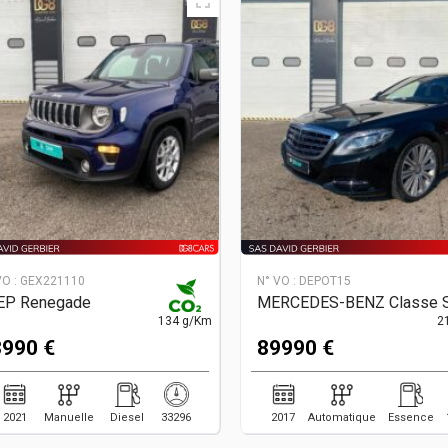
VO :
GEX221110
N° VO :
DEPOT15
EP Renegade
MERCEDES-BENZ Classe 
134 g/Km
2
990 €
89990 €
2021
Manuelle
Diesel
33296
2017
Automatique
Essence