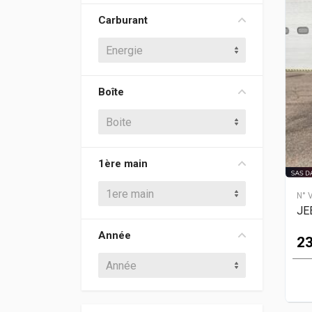
Carburant
Energie
Boîte
Boite
1ère main
1ere main
N° 
JE
Année
23
Année