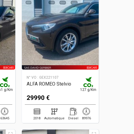
N° VO :
GEX221107
ALFA ROMEO Stelvio
61 g/Km
127 g/Km
29990 €
63645
2018
Automatique
Diesel
89976