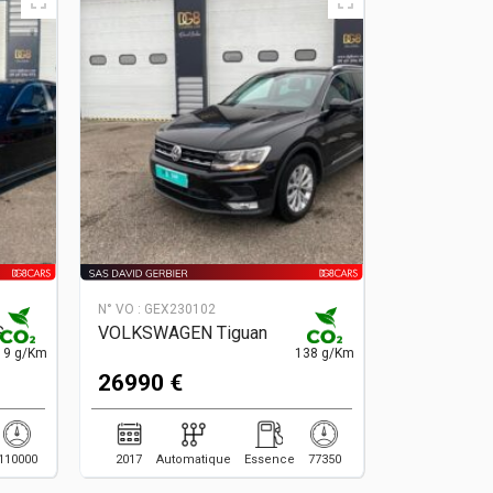
N° VO :
GEX230102
S
VOLKSWAGEN Tiguan
19 g/Km
138 g/Km
26990 €
110000
2017
Automatique
Essence
77350