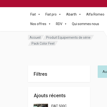
Fiat
Fiat pro
Abarth
Alfa Romeo
Nos offres
RDV
Qui sommes nous
Accueil
Produit Equipements de série
Pack Color Feel
Au
Filtres
Ajouts récents
FIAT 500C