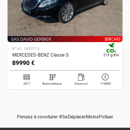
N° VO :
DEPOT15
MERCEDES-BENZ Classe S
219 g/Km
89990 €
2017
Automatique
Essence
110000
Pensez à covoiturer #SeDéplacerMoinsPolluer