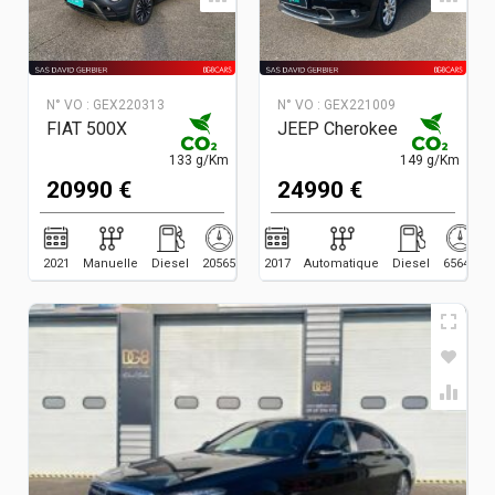
N° VO :
GEX220313
N° VO :
GEX221009
FIAT 500X
JEEP Cherokee
133 g/Km
149 g/Km
20990 €
24990 €
2021
Manuelle
Diesel
20565
2017
Automatique
Diesel
65649