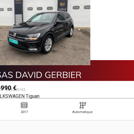
990 €
VO :
GEX230102
LKSWAGEN Tiguan
2017
Automatique