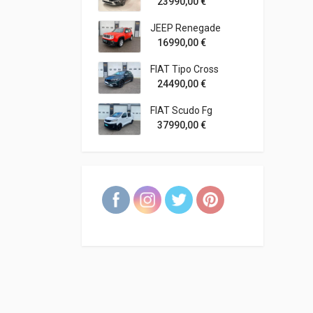
23990,00
€
JEEP Renegade
16990,00
€
FIAT Tipo Cross
24490,00
€
FIAT Scudo Fg
37990,00
€