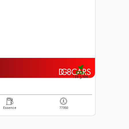
138 g/Km
Essence
77350