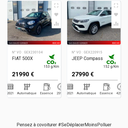
N° VO :
GEX230104
N° VO :
GEX220915
FIAT 500X
JEEP Compass
153 g/Km
152 g/Km
21990 €
27990 €
2021
Automatique
Essence
25929
2021
Automatique
Essence
42543
Pensez à covoiturer #SeDéplacerMoinsPolluer