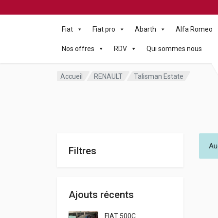
Fiat
Fiat pro
Abarth
Alfa Romeo
Nos offres
RDV
Qui sommes nous
Accueil
RENAULT
Talisman Estate
Au
Filtres
Ajouts récents
FIAT 500C