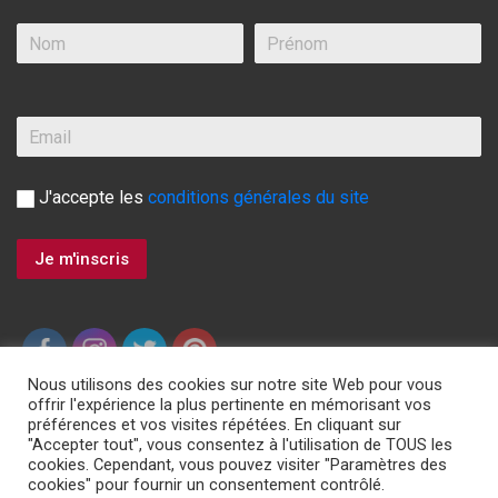
J'accepte les
conditions générales du site
Nous utilisons des cookies sur notre site Web pour vous
offrir l'expérience la plus pertinente en mémorisant vos
préférences et vos visites répétées. En cliquant sur
"Accepter tout", vous consentez à l'utilisation de TOUS les
ASSISTANCE 24H/24 7J/7, 00 800 3428 0000
cookies. Cependant, vous pouvez visiter "Paramètres des
cookies" pour fournir un consentement contrôlé.