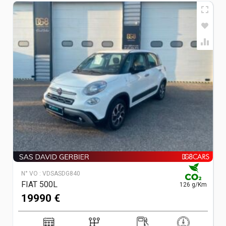
N° VO :
VDSASDG840
FIAT 500L
126 g/Km
19990 €