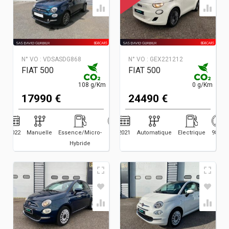
N° VO :
VDSASDG868
N° VO :
GEX221212
FIAT 500
FIAT 500
108 g/Km
0 g/Km
17990 €
24490 €
2022
Manuelle
Essence/Micro-
6200
2021
Automatique
Electrique
9878
Hybride