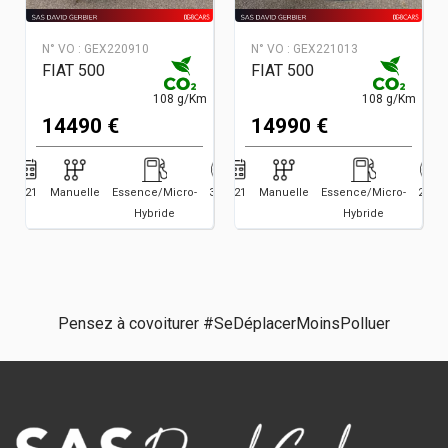
N° VO :
GEX220910
N° VO :
GEX221013
FIAT 500
FIAT 500
108 g/Km
108 g/Km
14490 €
14990 €
2021
Manuelle
Essence/Micro-
32906
2021
Manuelle
Essence/Micro-
25697
Hybride
Hybride
Pensez à covoiturer #SeDéplacerMoinsPolluer