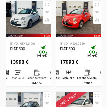
N° VO :
GEX221006
N° VO :
IKSASDG20
FIAT 500
FIAT 500
108 g/Km
107 g/Km
13990 €
17990 €
2021
Manuelle
Essence/Micro-
27581
2022
Manuelle
Essence/Micro-
3500
Hybride
Hybride
Prêt à partir