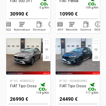
FIAT 500 3+1
FIAT Panda
0 g/Km
109 g/Km
30990 €
10990 €
2022
Automatique
Electrique
10
2019
Manuelle
Essence
35535
N° VO :
IKSASDG22
N° VO :
VDSASDG882
FIAT Tipo Cross
FIAT Tipo Cross
118 g/Km
117 g/Km
26990 €
24490 €