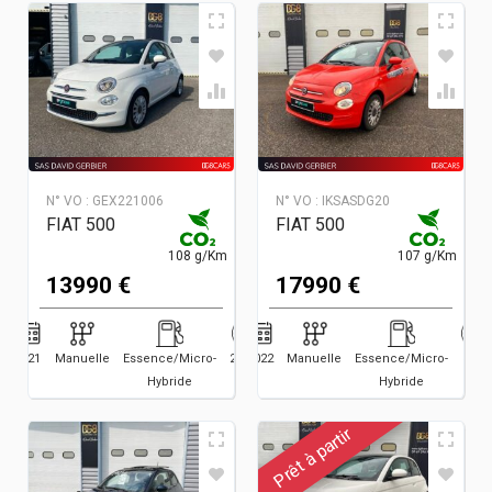
N° VO :
GEX221006
N° VO :
IKSASDG20
FIAT 500
FIAT 500
108 g/Km
107 g/Km
13990 €
17990 €
2021
Manuelle
Essence/Micro-
27581
2022
Manuelle
Essence/Micro-
3500
Hybride
Hybride
Prêt à partir