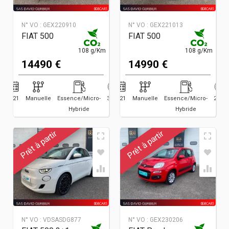
N° VO :
GEX220910
N° VO :
GEX221013
FIAT 500
FIAT 500
108 g/Km
108 g/Km
14490 €
14990 €
2021
Manuelle
Essence/Micro-
32906
2021
Manuelle
Essence/Micro-
25697
Hybride
Hybride
Prêt à partir
Prêt à partir
N° VO :
VDSASDG877
N° VO :
GEX230206