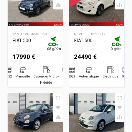
N° VO :
VDSASDG868
N° VO :
GEX221212
FIAT 500
FIAT 500
108 g/Km
0 g/Km
17990 €
24490 €
2022
Manuelle
Essence/Micro-
6200
2021
Automatique
Electrique
9878
Hybride