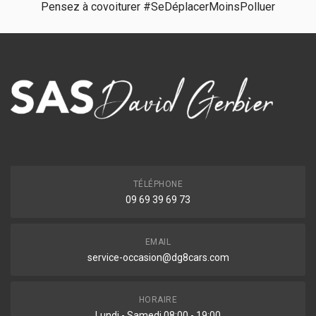
Pensez à covoiturer #SeDéplacerMoinsPolluer
TÉLÉPHONE
09 69 39 69 73
EMAIL
service-occasion@dg8cars.com
HORAIRE
Lundi - Samedi 08:00 - 19:00