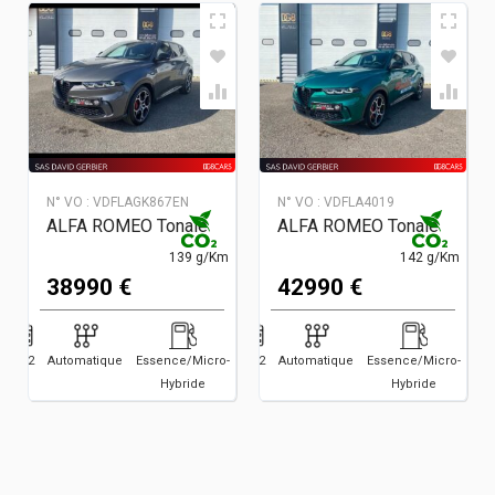
N° VO :
VDFLAGK867EN
N° VO :
VDFLA4019
ALFA ROMEO Tonale
ALFA ROMEO Tonale
139 g/Km
142 g/Km
38990 €
42990 €
2022
Automatique
Essence/Micro-
2022
6500
Automatique
Essence/Micro-
500
Hybride
Hybride