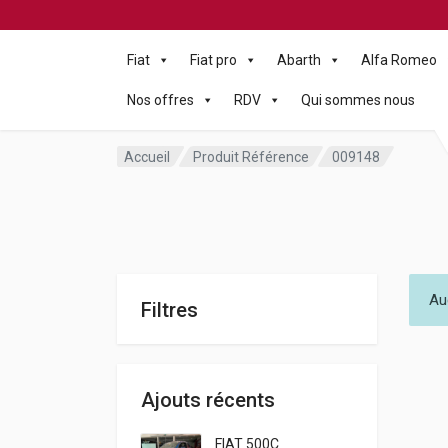
Fiat
Fiat pro
Abarth
Alfa Romeo
Nos offres
RDV
Qui sommes nous
Accueil
Produit Référence
009148
Au
Filtres
Ajouts récents
FIAT 500C