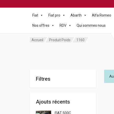
Fiat
Fiat pro
Abarth
Alfa Romeo
Nos offres
RDV
Qui sommes nous
Accueil
Produit Poids
1160
Au
Filtres
Ajouts récents
FIAT 500C