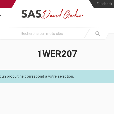
Facebook
1WER207
cun produit ne correspond à votre sélection.