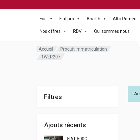
Fiat
Fiat pro
Abarth
Alfa Romeo
Nos offres
RDV
Qui sommes nous
Accueil
Produit Immatriculation
1WER207
Au
Filtres
Ajouts récents
FIAT 500C